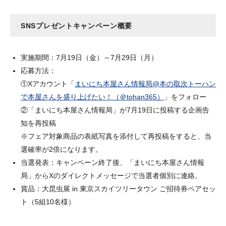
SNSプレゼントキャンペーン概要
実施期間：7月19日（金）～7月29日（月）
応募方法：
①Xアカウント「
まいにち本屋さん情報局@本の取次トーハン
で本屋さんを盛り上げたい！（＠tohan365）
」をフォロー
②「まいにち本屋さん情報局」が7月19日に投稿する企画告
知を再投稿
※フェア対象商品の表紙写真を添付して再投稿をすると、当
選確率が2倍になります。
当選発表：キャンペーン終了後、「まいにち本屋さん情報
局」からXのダイレクトメッセージで当選者個別に連絡。
賞品：大昆虫展 in 東京スカイツリータウン ご招待券ペアセッ
ト（5組10名様）