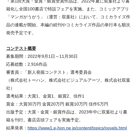
・第1回大賞・金賞・銀賞受賞作品は、2022年夏に双葉社より書
籍化し全国100書店で特設フェアを実施。また、コミックアプリ
「マンガがうがう」（運営：双葉社）において、コミカライズ作
品の連載が開始、本編の続刊やコミカライズ作品の単行本も順次
発売予定です。
コンテスト概要
募集期間：2022年9月1日～11月30日
応募総数：2,916作品
審査員：「新人発掘コンテスト」選考委員会
（株式会社トーハン、株式会社ビジュアルアーツ、株式会社双葉
社）
選考結果：大賞1、金賞1、銀賞2、佳作1
賞金：大賞30万円 金賞20万円 銀賞10万円 佳作5万円
出版予定：大賞・金賞・銀賞作品は、2023年中に双葉社より書
籍を刊行。書店店頭フェアを実施予定。
結果発表：
https://www1.e-hon.ne.jp/content/topics/novels.html