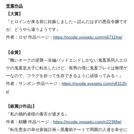
受賞作品
【大賞】
『ヒロインが来る前に妊娠しました～詰んだはずの悪役令嬢です
が、どうやら違うようです』
作者：ロゼ 作品ページ：
https://ncode.syosetu.com/n6711hw/
【金賞】
『醜いオークの逆襲～全編バッドエンドしかない鬼畜系同人エロ
ゲの鬼畜皇太子に転生したけど、喪男の僕に鬼畜プレイは無理ゲ
ーなので、フラグを折って生存できるように頑張ってみる～』
作者：サンボン 作品ページ：
https://ncode.syosetu.com/n8312h
x/
【銀賞(2作品)】
『私の婚約者様の毒舌が過ぎる』
作者：頼爾 作品ページ：
https://ncode.syosetu.com/n2236fw/
『転生悪女の幸せ家族計画～黒魔術チートで周囲の人達を幸せに