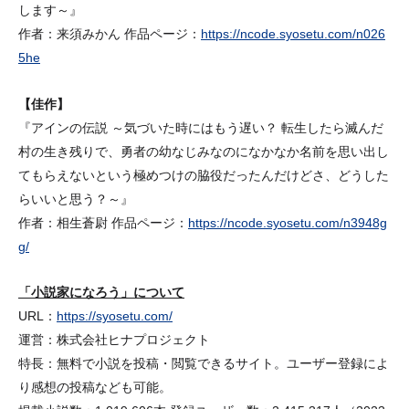
します～』
作者：来須みかん 作品ページ：
https://ncode.syosetu.com/n026
5he
【佳作】
『アインの伝説 ～気づいた時にはもう遅い？ 転生したら滅んだ
村の生き残りで、勇者の幼なじみなのになかなか名前を思い出し
てもらえないという極めつけの脇役だったんだけどさ、どうした
らいいと思う？～』
作者：相生蒼尉 作品ページ：
https://ncode.syosetu.com/n3948g
g/
「小説家になろう」について
URL：
https://syosetu.com/
運営：株式会社ヒナプロジェクト
特長：無料で小説を投稿・閲覧できるサイト。ユーザー登録によ
り感想の投稿なども可能。