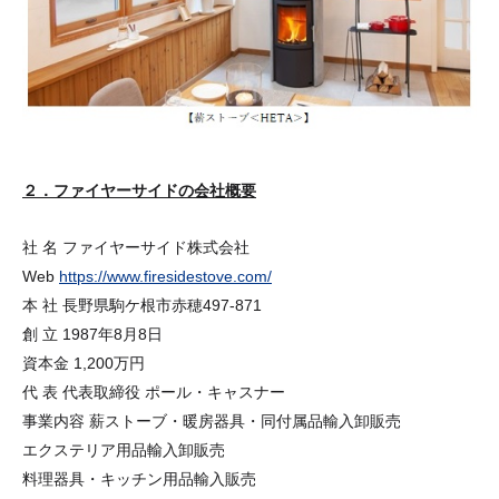
２．ファイヤーサイドの会社概要
社 名 ファイヤーサイド株式会社
Web
https://www.firesidestove.com/
本 社 長野県駒ケ根市赤穂497-871
創 立 1987年8月8日
資本金 1,200万円
代 表 代表取締役 ポール・キャスナー
事業内容 薪ストーブ・暖房器具・同付属品輸入卸販売
エクステリア用品輸入卸販売
料理器具・キッチン用品輸入販売