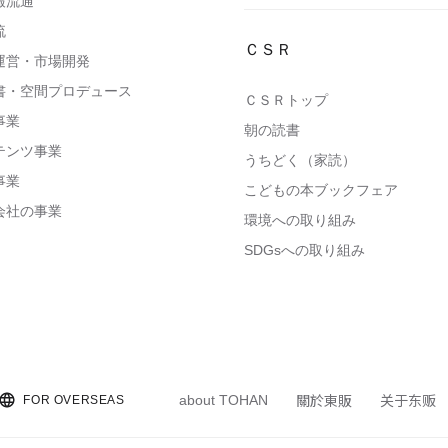
報流通
流
ＣＳＲ
運営・市場開発
書・空間プロデュース
ＣＳＲトップ
事業
朝の読書
テンツ事業
うちどく（家読）
事業
こどもの本ブックフェア
会社の事業
環境への取り組み
SDGsへの取り組み
關於東販
关于东贩
about TOHAN
FOR OVERSEAS