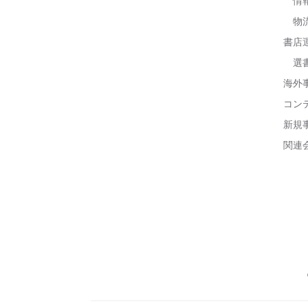
情
物
書店
選
海外
コン
新規
関連