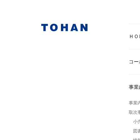
ＨＯ
コー
事業
事業
取次
小
図