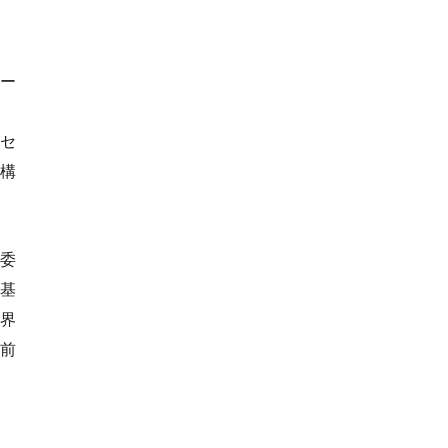
ー
Mセ
構
別委
に基
版界
前