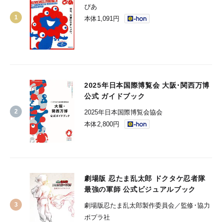
ぴあ
本体1,091円
2025年日本国際博覧会 大阪･関西万博
公式 ガイドブック
2025年日本国際博覧会協会
本体2,800円
劇場版 忍たま乱太郎 ドクタケ忍者隊
最強の軍師 公式ビジュアルブック
劇場版忍たま乱太郎製作委員会／監修･協力
ポプラ社