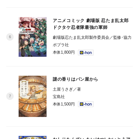
アニメコミック 劇場版 忍たま乱太郎
ドクタケ忍者隊最強の軍師
劇場版忍たま乱太郎製作委員会／監修･協力
ポプラ社
本体1,800円
謎の香りはパン屋から
土屋うさぎ／著
宝島社
本体1,500円