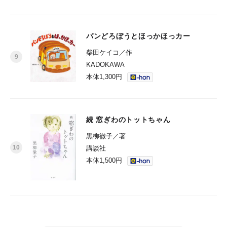
パンどろぼうとほっかほっカー
柴田ケイコ／作
KADOKAWA
本体1,300円
続 窓ぎわのトットちゃん
黒柳徹子／著
講談社
本体1,500円