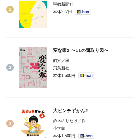
聖教新聞社
本体227円
変な家2 〜11の間取り図〜
雨穴／著
飛鳥新社
本体1,500円
大ピンチずかん2
鈴木のりたけ／作
小学館
本体1,500円