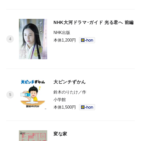
NHK大河ドラマ･ガイド 光る君へ 前編
NHK出版
本体1,200円
大ピンチずかん
鈴木のりたけ／作
小学館
本体1,500円
変な家